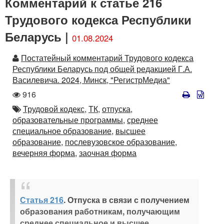
Комментарий к статье 216
Трудового кодекса Республики
Беларусь |
01.08.2024
Автор
Постатейный комментарий Трудового кодекса
Республики Беларусь под общей редакцией Г.А.
Василевича. 2024, Минск, "РегистрМедиа"
Количество
916
просмотров
Автор
Трудовой кодекс,
ТК,
отпуска,
образовательные программы,
среднее
специальное образование,
высшее
образование,
послевузовское образование,
вечерняя форма,
заочная форма
Статья 216
. Отпуска в связи с получением
образования работникам, получающим
среднее специальное и высшее