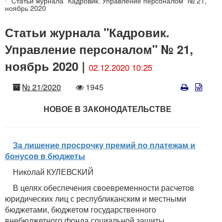
Статьи журнала "Кадровик. Управление персоналом" № 21,
ноябрь 2020
Статьи журнала "Кадровик.
Управление персоналом" № 21,
ноябрь 2020 |
02.12.2020 10:25
Номер
Количество
№ 21/2020
1945
просмотров
НОВОЕ В ЗАКОНОДАТЕЛЬСТВЕ
За лишение просрочку премий по платежам и
бонусов в бюджеты
Николай КУЛЕВСКИЙ
В целях обеспечения своевременности расчетов
юридических лиц с республиканским и местными
бюджетами, бюджетом государственного
внебюджетного фонда социальной защиты