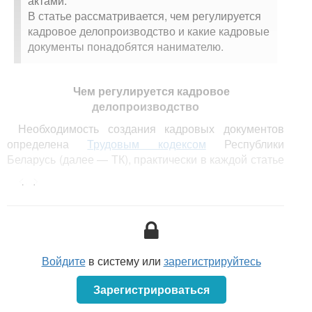
актами.
В статье рассматривается, чем регулируется
кадровое делопроизводство и какие кадровые
документы понадобятся нанимателю.
Чем регулируется кадровое
делопроизводство
Необходимость создания кадровых документов
определена
Трудовым кодексом
Республики
Беларусь (далее — ТК), практически в каждой статье
которого указано, что кадровое мероприятие
<...>
выполняется на основании приказа (распоряжения)
нанимателя. Кроме того, организация кадрового
документооборота регулируется:
Законом
Республики Беларусь от 10.11.2008
№ 455-З «Об информации, информатизации
Войдите
в систему или
зарегистрируйтесь
и защите информации»;
Зарегистрироваться
Законом
Республики Беларусь от 28.12.2009
№ 113-З «Об электронных документах