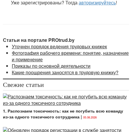
Уже зарегистрированы? Тогда
авторизируйтесь
!
и электронной цифровой подписи»;
Законом
Республики Беларусь от 05.01.2013
№ 16-З «О коммерческой тайне» (далее — Закон
№ 16-З);
Законом
Республики Беларусь от 07.05.2021
Статьи на портале PROtrud.by
№ 99-З «О защите персональных данных»
Уточнен порядок ведения трудовых книжек
(далее — Закон № 99-З);
Фотография рабочего времени: понятие, назначение
и применение
Указом
Президента Республики Беларусь от
Приказы по основной деятельности
28.10.2021 № 422 «О мерах по
Какие поощрения заносятся в трудовую книжку?
совершенствованию защиты персональных
данных»:
Свежие статьи
1. Распознаем токсичность: как не погубить всю команду
из-за одного токсичного сотрудника
|
05.08.2026