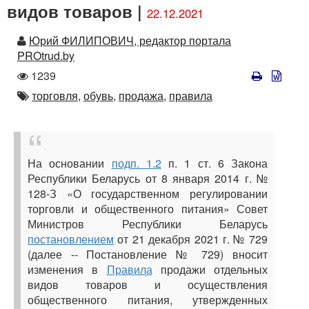
видов товаров |
22.12.2021
Автор
Юрий ФИЛИПОВИЧ, редактор портала
PROtrud.by
Количество
1239
просмотров
Автор
торговля,
обувь,
продажа,
правила
На основании
подп. 1.2
п. 1 ст. 6 Закона
Республики Беларусь от 8 января 2014 г. №
128-З «О государственном регулировании
торговли и общественного питания» Совет
Министров Республики Беларусь
постановлением
от 21 декабря 2021 г. № 729
(далее -- Постановление № 729) вносит
изменения в
Правила
продажи отдельных
видов товаров и осуществления
общественного питания, утвержденных