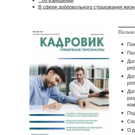
...об извещении
В сфере добровольного страхования жизн
Пользо
По
По
Дог
pro
Дог
pro
Дог
раз
ком
По
Сп
О д