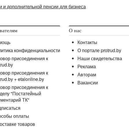
и и дополнительной пенсии для бизнеса
вателям
О нас
мощь
Контакты
литика конфиденциальности
О портале protrud.by
овор присоединения к
Наши свидетельства
trud.by
Реклама
овор присоединения к
Авторам
trud.by + etalonline.by
Вакансии
овор присоединения к
делу "Постатейный
ментарий ТК"
дписаться
особы оплаты
оставке товаров