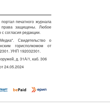
портал печатного журнала
е права защищены. Любое
 с согласия редакции.
едиа". Свидетельство о
инским горисполкомом от
2301. УНП 192032301.
Хоружей, д. 31А/1, каб. 306
т 24.05.2024