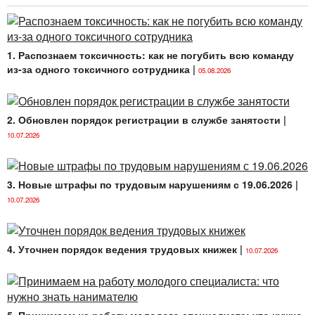
определенном законодательством о труде.
Пункт 7
Инструкции № 28 говорит, что
продолжительность прохождения интернатуры
1. Распознаем токсичность: как не погубить всю команду
составляет:
из-за одного токсичного сотрудника
|
05.08.2026
для врачей-интернов — 12 месяцев с учетом
предоставляемого основного трудового отпуска,
предусмотренного законодательством о труде;
2. Обновлен порядок регистрации в службе занятости
|
10.07.2026
для провизоров-интернов — 5 месяцев.
<...>
3. Новые штрафы по трудовым нарушениям с 19.06.2026
|
10.07.2026
4. Уточнен порядок ведения трудовых книжек
|
10.07.2026