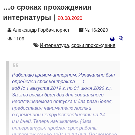
…о сроках прохождения
интернатуры |
20.08.2020
Автор
Номер
Александр Горбач, юрист
№ 16/2020
Количество
1109
просмотров
Автор
Интернатура,
сроки прохождения
Работаю врачом-интерном. Изначально был
определен срок контракта — 1
год (с 1 августа 2019 г. по 31 июля 2020 г.).
За это время брал два дня социального
неоплачиваемого отпуска и два раза болел,
предоставил нанимателю листки
о временной нетрудоспособности на 24
и 6 дней. Теперь наниматель (база
интернатуры) продлил срок работы
интерном свыше года на 32 дня. Правомерно