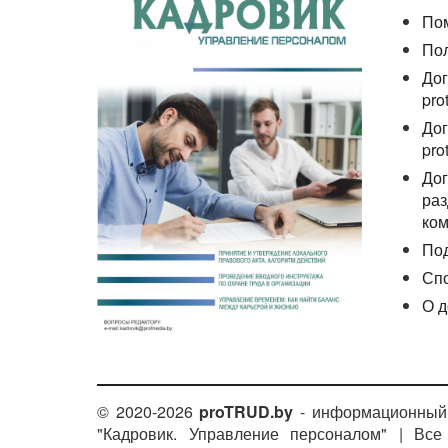
По
По
Дог
pro
Дог
pro
Дог
раз
ком
По
Сп
О д
© 2020-2026
proTRUD.by
- информационный 
"Кадровик. Управление персоналом" | Вс