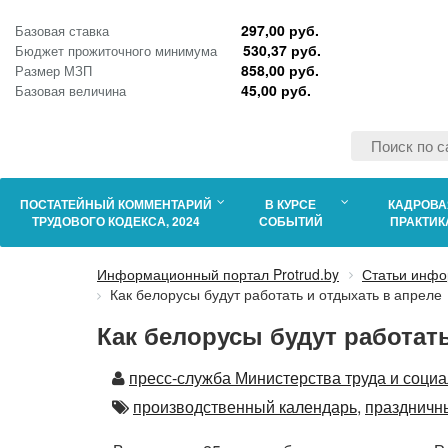
297,00 руб.
Базовая ставка
530,37 руб.
Бюджет прожиточного минимума
858,00 руб.
Размер МЗП
45,00 руб.
Базовая величина
ПОСТАТЕЙНЫЙ КОММЕНТАРИЙ
В КУРСЕ
КАДРОВА
ТРУДОВОГО КОДЕКСА, 2024
СОБЫТИЙ
ПРАКТИК
Информационный портал Protrud.by
Статьи инфо
Как белорусы будут работать и отдыхать в апреле
Как белорусы будут работать
Автор
пресс-служба Министерства труда и соци
Автор
производственный календарь,
праздничн