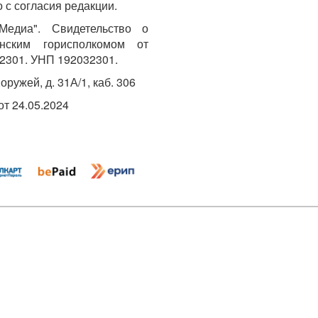
 с согласия редакции.
едиа". Свидетельство о
инским горисполкомом от
2301. УНП 192032301.
Хоружей, д. 31А/1, каб. 306
т 24.05.2024