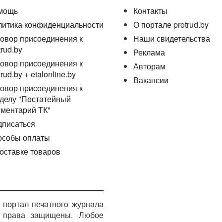
мощь
Контакты
литика конфиденциальности
О портале protrud.by
овор присоединения к
Наши свидетельства
trud.by
Реклама
овор присоединения к
Авторам
trud.by + etalonline.by
Вакансии
овор присоединения к
делу "Постатейный
ментарий ТК"
дписаться
особы оплаты
оставке товаров
портал печатного журнала
е права защищены. Любое