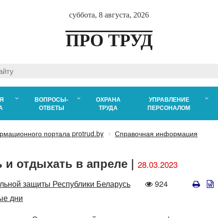
суббота, 8 августа, 2026
ПРО ТРУД
Я
ВОПРОСЫ-
ОХРАНА
УПРАВЛЕНИЕ
А
ОТВЕТЫ
ТРУДА
ПЕРСОНАЛОМ
рмационного портала protrud.by
Справочная информация
 и отдыхать в апреле |
28.03.2023
Количество
альной защиты Республики Беларусь
924
просмотров
ые дни