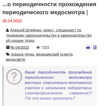
...о периодичности прохождения
периодического медосмотра |
26.04.2022
Автор
Алексей Штейнер, юрист, специалист по
трудовому законодательству и законодательству
об охране труда
Номер
Количество
№ 04/2022
1222
просмотров
Автор
охрана труда,
медицинский осмотр,
медосмотр
Какая периодичность прохождения
периодического медосмотра
мастера строительно-монтажного
участка и начальника лаборатории
(электрофизические измерения)?
Где это можно прочитать?