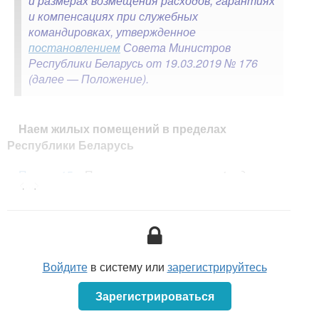
и размерах возмещения расходов, гарантиях
и компенсациях при служебных
командировках, утвержденное
постановлением
Совета Министров
Республики Беларусь от 19.03.2019 № 176
(далее — Положение).
Наем жилых помещений в пределах
Республики Беларусь
Пункт 15
Положения перед ч. 1
дополнен
<...>
несколькими частями.
Установлено, что индивидуальные
предприниматели (ИП), организации независимо от
формы собственности, за исключением бюджетных
организаций и иных организаций, получающих
Войдите
в систему или
зарегистрируйтесь
субсидии, работники которых приравнены по оплате
труда к работникам бюджетных организаций,
Зарегистрироваться
госорганов
*
(далее — бюджетные организации), при