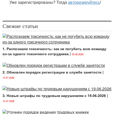
командировании работников в пределах Республики
Уже зарегистрированы? Тогда
авторизируйтесь
!
Беларусь
самостоятельно принимают решение
о возмещении расходов по найму жилого
помещения на основании подтверждающих
документов либо без их представления.
Такой
Свежие статьи
порядок возмещения расходов по найму жилого
помещения на основании подтверждающих
документов должен быть определен в локальном
правовом акте (ЛПА) организации. В то же время
1. Распознаем токсичность: как не погубить всю команду
при возмещении расходов по найму жилого
из-за одного токсичного сотрудника
|
05.08.2026
помещения без представления подтверждающих
документов принятия ЛПА не требуется.
Определено, что при отсутствии подтверждающих
2. Обновлен порядок регистрации в службе занятости
|
документов, представление которых для
10.07.2026
возмещения расходов по найму жилого помещения
определено в ЛПА, указанные расходы за время
командирования, за исключением времени
3. Новые штрафы по трудовым нарушениям с 19.06.2026
|
нахождения в пути, возмещаются в размере, не
10.07.2026
превышающем 20%, но не менее 5% размеров
возмещения этих расходов, установленных