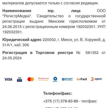
материалов допускается только с согласия редакции.
вопрос о ежедневном возвращении работника из
места командировки к месту жительства решается
Наименование юр. лица
ООО
нанимателем с учетом расстояния, условий
"РегистрМедиа". Свидетельство о государственной
транспортного сообщения, характера выполняемого
регистрации выдано Минским горисполкомом от
задания, а также необходимости создания работнику
24.06.2015 с регистрационным номером 192032301. УНП
условий для отдыха и отражается в приказе
192032301.
(распоряжении, постановлении) нанимателя
Юридический адрес
220002, г. Минск, ул. В. Хоружей, д.
о направлении работника в командировку. При
31А/1, каб. 306
ежедневном возвращении командированного
работника к месту жительства, а также однодневных
Регистрация в Торговом реестре
№ 581352 от
командировках в пределах Республики Беларусь
24.05.2024
возмещение расходов по найму жилого помещения
не производится.
Наем жилых помещений при командировках за
границу
В новой редакции изложен
п. 16
Положения.
Телефон/факс:
<...>
+375 (17) 378-83-89
- тел/факс